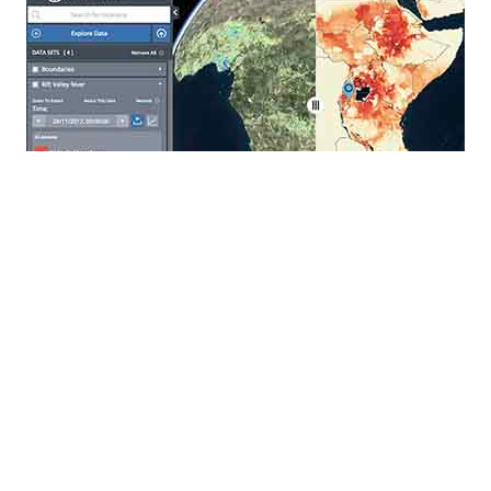
Торговка рыбой на рыбном рынке Багтинг в городе Дапитан,
Филиппины, подсчитывает утреннюю выручку. © ФАО/Дэвид
Хогшолт ;
В 2020 году ФАО создала Платформу геопространственных данных
инициативы "Рука об руку", на которой в открытом доступе
размещаются подробные сведения, в том числе показатели
продовольственной безопасности и сельскохозяйственная
статистика, позволяющие разработать более адресные