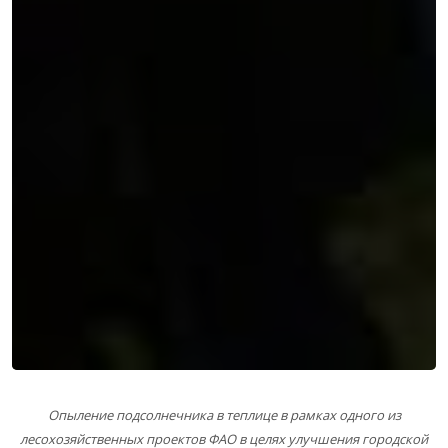
Опыление подсолнечника в теплице в рамках одного из
лесохозяйственных проектов ФАО в целях улучшения городской