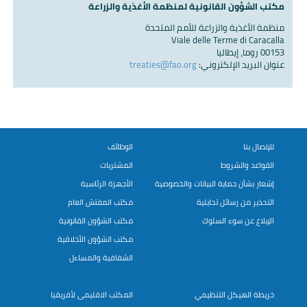
مكتب الشؤون القانونية لمنظمة الأغذية والزراعة
منظمة الأغذية والزراعة للأمم المتحدة
Viale delle Terme di Caracalla
00153 روما، إيطاليا
عنوان البريد الإلكتروني:
treaties@fao.org
للإتصال بنا
الوظائف
القواعد والشروط
المشتريات
إشعار بشأن حماية البيانات والخصوصية
الأجهزة الرئاسية
التحذير من رسائل تحايلية
مكتب المفتش العام
الإبلاغ عن سوء السلوك
مكتب الشؤون القانونية
مكتب الشؤون الأخلاقية
الشفافية والمساءل
خريطة الهيكل التنظيمي
المكتب الاقليمى لأفريقيا