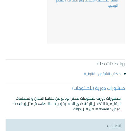
العام لمنظمة الأغذية والزراعة أداء مهام
الوديع.
روابط ذات صلة
مكتب الشؤون القانونية
منشورات دورية (للحكومات)
ﻣﺘﺸﻮرات دورﻳﺔ ﻟﻠﺤﻜﻮﻣﺎت ﻳﺨﻄﺮ اﻟﻮدﻳﻊ ﻣﻦ ﺧﻼﻟﻬﺎ اﻟﺒﻠﺪان واﻟﻤﻨﻈﻤﺎت
اﻹﻗﻠﻴﻤﻴﺔ ﻟﻠﺘﻜﺎﻣﻞ اﻹﻗﺘﺼﺎدي اﻟﻤﻌﻨﻴﺔ إﺟﺮاءات اﻟﻤﻌﺎﻫﺪة، ﻣﺜﻞ إﻳﺪاع ﺻﻚ
ﻗﺒﻮل ﻣﻌﺎﻫﺪة ﻣﺎ ﻣﻦ ﻗﺒﻞ دوﻟﺔ
اتصل ب