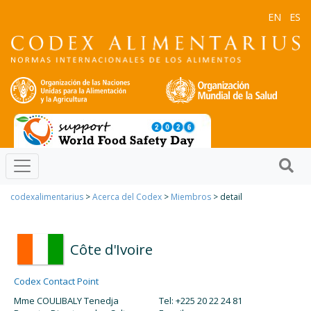
EN
ES
codexalimentarius
>
Acerca del Codex
>
Miembros
> detail
Côte d'Ivoire
Codex Contact Point
Mme COULIBALY Tenedja
Tel: +225 20 22 24 81