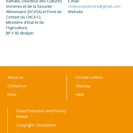
Ramata, Directeur des Cultures
E-mail:
Vivrieres et de la Securite
codexcotedivoire@gmail.com
Alimentaire (DCVSA) et Point de
Website:
Contact du CNCA-CI,
Ministère d'Etat et de
l'Agriculture,
BP V 82 Abidjan
About us
Circular Letters
Contact us
Sitemap
FAQs
Help
Data Protection and Privacy
Notice
Copyright / Disclaimer