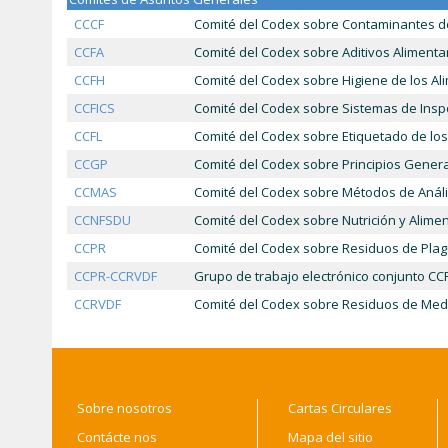
CCCF
Comité del Codex sobre Contaminantes de
CCFA
Comité del Codex sobre Aditivos Alimenta
CCFH
Comité del Codex sobre Higiene de los Al
CCFICS
Comité del Codex sobre Sistemas de Inspec
CCFL
Comité del Codex sobre Etiquetado de los
CCGP
Comité del Codex sobre Principios Gener
CCMAS
Comité del Codex sobre Métodos de Anál
CCNFSDU
Comité del Codex sobre Nutrición y Alim
CCPR
Comité del Codex sobre Residuos de Plag
CCPR-CCRVDF
Grupo de trabajo electrónico conjunto C
CCRVDF
Comité del Codex sobre Residuos de Medi
Sobre nosotros
Cartas Circulares
Contácte nos
Mapa del sitio