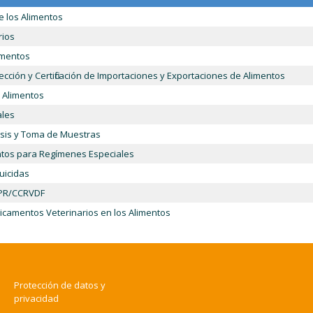
 los Alimentos
rios
imentos
ción y Certificación de Importaciones y Exportaciones de Alimentos
 Alimentos
ales
isis y Toma de Muestras
entos para Regímenes Especiales
uicidas
CPR/CCRVDF
camentos Veterinarios en los Alimentos
Protección de datos y
privacidad