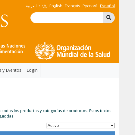
العربية
中文
English
Français
Русский
Español
s y Eventos
Login
 todos los productos y categorías de productos. Estos textos
guicidas.