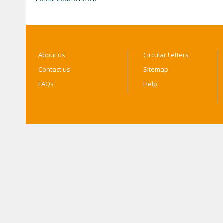
About us
Circular Letters
Contact us
Sitemap
FAQs
Help