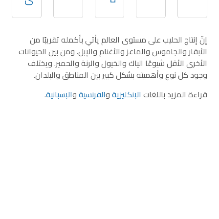
إنّ إنتاج الحليب على مستوى العالم يأتي بأكمله تقريبًا من
الأبقار والجاموس والماعز والأغنام والإبل. ومن بين الحيوانات
الأخرى الأقل شيوعًا الياك والخيول والرنة والحمير. ويختلف
وجود كل نوع وأهميته بشكل كبير بين المناطق والبلدان.
قراءة المزيد باللغات
الإنكليزية
و
الفرنسية
و
الإسبانية
.
للمزيد عن هذا الموضوع
نظام معلومات التنوع الحيواني المحلي (DAD-IS)