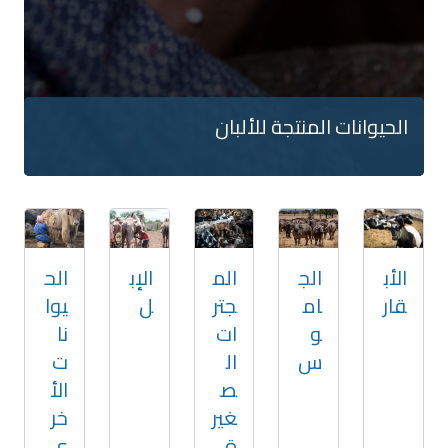
الحيوانات المنتجة للألبان
الأب
الج
الم
الإب
الح
قار
ام
جتر
ل
يوا
و
ات
نا
س
ال
ت
ص
الأ
غير
خر
ة
ى